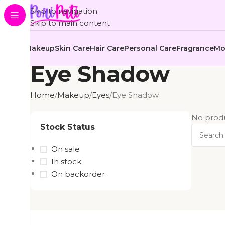
Skip to navigation
Skip to main content
Makeup
Skin Care
Hair Care
Personal Care
Fragrance
Mo
Eye Shadow
Home
Makeup
Eyes
Eye Shadow
No produ
Stock Status
On sale
In stock
On backorder