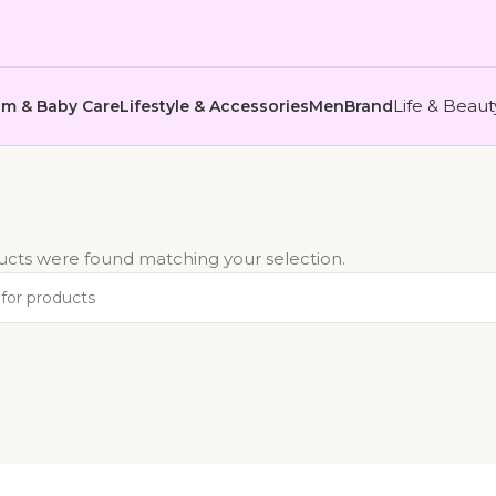
Life & Beau
m & Baby Care
Lifestyle & Accessories
Men
Brand
cts were found matching your selection.