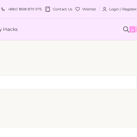
+880 1898 879 975
Contact Us
Wishlist
Login / Register
ty Hacks