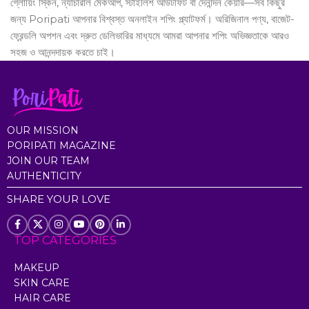
গ্লোয়িং স্কিন, ন্যাচারাল মেকআপ, স্টাইলিশ আউটফিট বা দৈনন্দিন কেয়ার—সব কিছুর
জন্য Poripati আপনার বিশ্বস্ত অনলাইন শপিং প্ল্যাটফর্ম। অরিজিনাল পণ্য, বাজেট-
ফ্রেন্ডলি অপশন এবং দ্রুত ডেলিভারির মাধ্যমে আমরা আপনার শপিং অভিজ্ঞতাকে আরও
সহজ ও আনন্দদায়ক করতে চাই।
আজই আপনার পছন্দের প্রোডাক্ট খুঁজে নিন এবং নিজের সৌন্দর্য ও স্টাইলকে দিন নতুন
আত্মবিশ্বাস।
Read more
OUR MISSION
PORIPATI MAGAZINE
JOIN OUR TEAM
AUTHENTICITY
SHARE YOUR LOVE
TOP CATEGORIES
MAKEUP
SKIN CARE
HAIR CARE