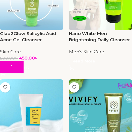
Glad2Glow Salicylic Acid
Nano White Men
Acne Gel Cleanser
Brightening Daily Cleanser
Skin Care
Men's Skin Care
450.00
৳
500.00
৳
Read More
Add To Cart
NEW