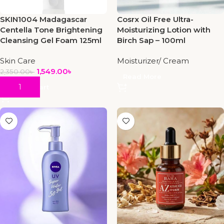
SKIN1004 Madagascar
Cosrx Oil Free Ultra-
Centella Tone Brightening
Moisturizing Lotion with
Cleansing Gel Foam 125ml
Birch Sap – 100ml
Skin Care
Moisturizer/ Cream
1,549.00
৳
2,350.00
৳
Read More
Add To Cart