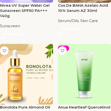
Nivea UV Super Water Gel
Cos De BAHA Azelaic Acid
Sunscreen SPF50 PA+++
10% Serum AZ 30ml
140g
Serum/Oils
,
Skin Care
Sunscreen
Read More
Read More
-18%
Bonolota Pure Almond Oil
Anua Heartleaf Quercetinol