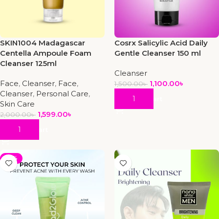
SKIN1004 Madagascar
Cosrx Salicylic Acid Daily
Centella Ampoule Foam
Gentle Cleanser 150 ml
Cleanser 125ml
Cleanser
Face
,
Cleanser
,
Face
,
1,100.00
৳
1,500.00
৳
Cleanser
,
Personal Care
,
Add To Cart
Skin Care
1,599.00
৳
2,000.00
৳
Add To Cart
-10%