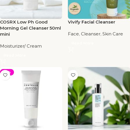
COSRX Low Ph Good
Vivify Facial Cleanser
Morning Gel Cleanser 50ml
Face
,
Cleanser
,
Skin Care
mini
Read More
Moisturizer/ Cream
Read More
-34%